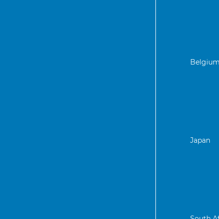
Belgiu
Japan
South Af