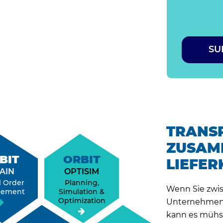
TRANS
ZUSAM
BIT
ORBIT
LIEFER
AIN
OPTISIM
l Order
Planning,
Wenn Sie zwi
gement
Simulation &
Optimization
Unternehmen
kann es mühsa