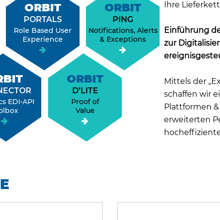
Ihre Lieferket
ORBIT
ORBIT
PORTALS
PING
Einführung der
Role Based User
Notifications, Alerts
Experience
& Exceptions
zur Digitalisi
ereignisgeste
RBIT
ORBIT
Mittels der „
NECTOR
D’LITE
schaffen wir e
cs EDI-API
Proof of
Plattformen &
olbox
Value
erweiterten P
hocheffizient
VE