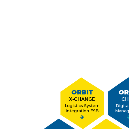
ORBIT
OR
X-CHANGE
CH
Logistics System
Digita
Integration ESB
Mana