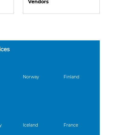
Vendors
ices
Norway
Finland
y
Iceland
France