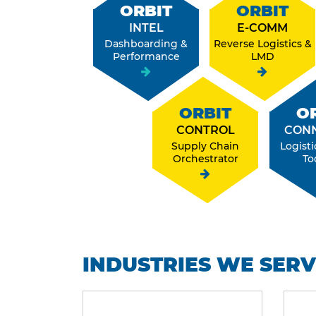
ORBIT
ORBIT
INTEL
E-COMM
Dashboarding &
Reverse Logistics &
Performance
LMD
ORBIT
O
CONTROL
CON
Supply Chain
Logisti
Orchestrator
To
INDUSTRIES WE SER