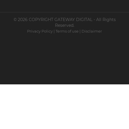
© 2026 COPYRIGHT GATEWAY DIGITAL - All Rights
Reserved.
Privacy Policy
|
Terms of use
|
Disclaimer